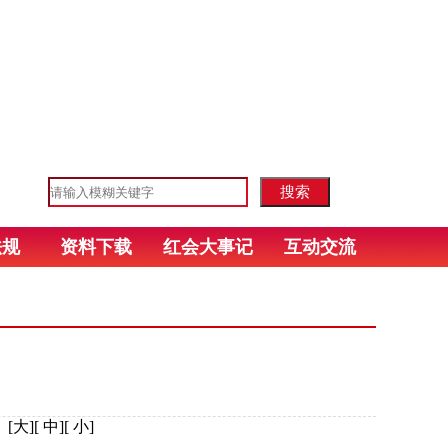
法规
资料下载
红会大事记
互动交流
：
[
大
][
中
][
小
]