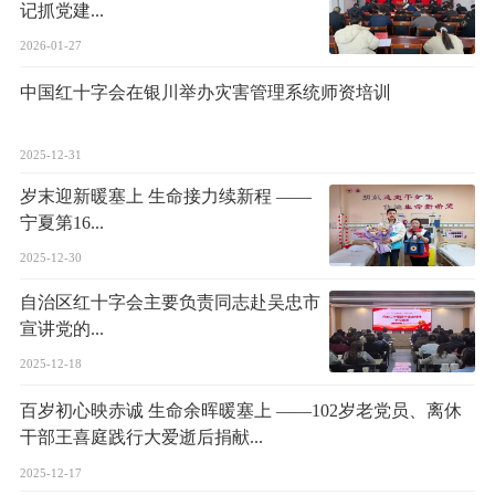
记抓党建...
2026-01-27
中国红十字会在银川举办灾害管理系统师资培训
2025-12-31
岁末迎新暖塞上 生命接力续新程 ——
宁夏第16...
2025-12-30
自治区红十字会主要负责同志赴吴忠市
宣讲党的...
2025-12-18
百岁初心映赤诚 生命余晖暖塞上 ——102岁老党员、离休
干部王喜庭践行大爱逝后捐献...
2025-12-17