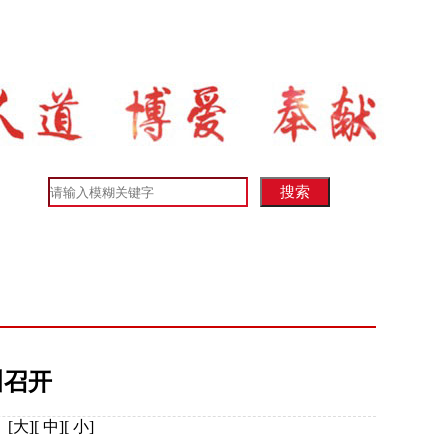
法规
资料下载
红会大事记
互动交流
川召开
：
[
大
][
中
][
小
]