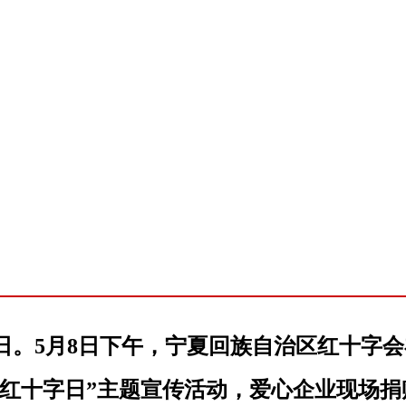
业务
机关党建
在线捐赠
信息公开
政策
十字日。5月8日下午，宁夏回族自治区红十
界红十字日”主题宣传活动，爱心企业现场捐赠3