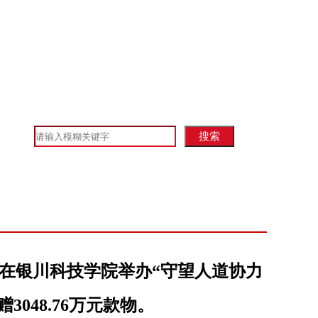
法规
资料下载
红会大事记
互动交流
字会在银川科技学院举办“守望人道协力
048.76万元款物。