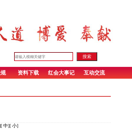
法规
资料下载
红会大事记
互动交流
][
中
][
小
]