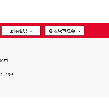
国际组织
各地级市红会
▼
▼
0576
2433号-1