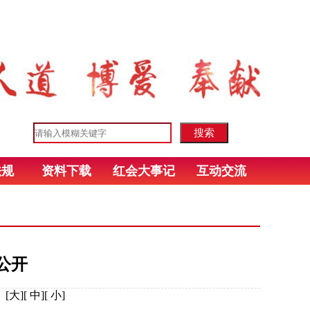
法规
资料下载
红会大事记
互动交流
公开
：
[
大
][
中
][
小
]