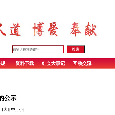
法规
资料下载
红会大事记
互动交流
的公示
：
[
大
][
中
][
小
]