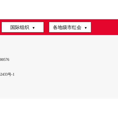
国际组织
各地级市红会
▼
▼
0576
2433号-1